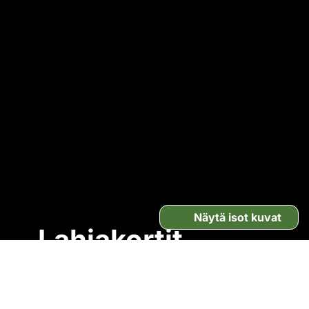
Näytä isot kuvat
Lahjakortit