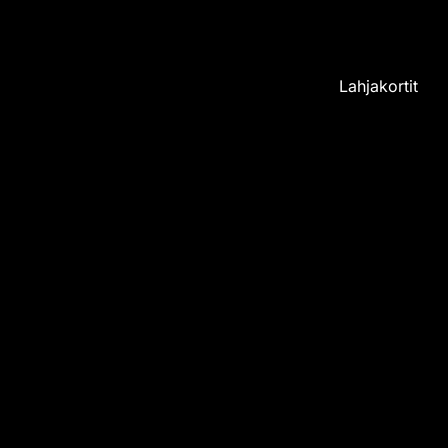
Villa Havula - Puutarhurin Maja
Lahjakortit