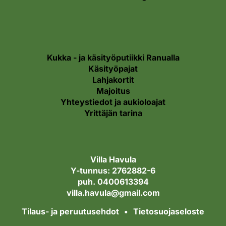
Kukka - ja käsityöputiikki Ranualla
Käsityöpajat
Lahjakortit
Majoitus
Yhteystiedot ja aukioloajat
Yrittäjän tarina
Villa Havula
Y-tunnus: 2762882-6
puh. 0400613394
villa.havula@gmail.com
Tilaus- ja peruutusehdot
Tietosuojaseloste