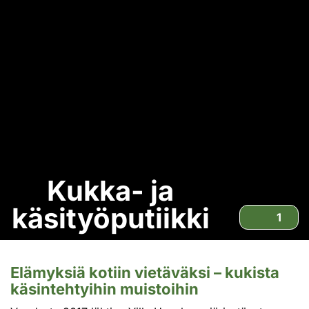
Kukka- ja
käsityöputiikki
1
Elämyksiä kotiin vietäväksi – kukista
käsintehtyihin muistoihin