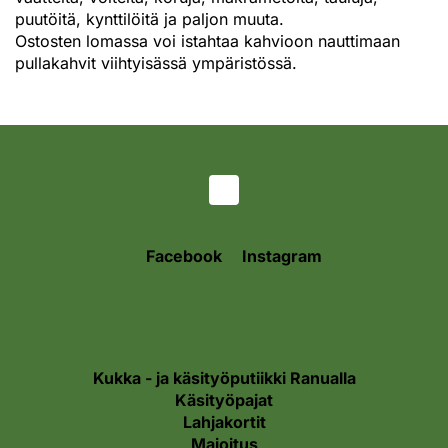
puutöitä, kynttilöitä ja paljon muuta.
Ostosten lomassa voi istahtaa kahvioon nauttimaan
pullakahvit viihtyisässä ympäristössä.
Facebook
Instagram
Kukka - ja käsityöputiikki Ranualla
Käsityöpajat
Lahjakortit
Majoitus