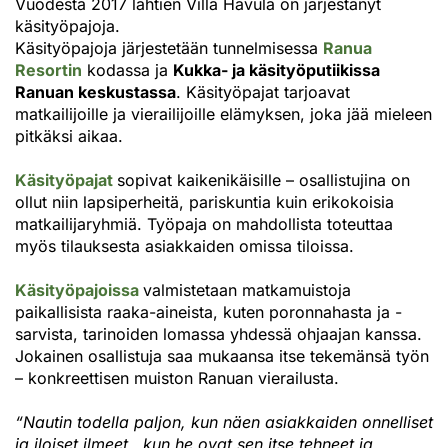
Vuodesta 2017 lähtien Villa Havula on järjestänyt
käsityöpajoja.
Käsityöpajoja järjestetään tunnelmisessa
Ranua
Resortin
kodassa ja
Kukka- ja käsityöputiikissa
Ranuan keskustassa
. Käsityöpajat tarjoavat
matkailijoille ja vierailijoille elämyksen, joka jää mieleen
pitkäksi aikaa.
Käsityöpajat
sopivat kaikenikäisille – osallistujina on
ollut niin lapsiperheitä, pariskuntia kuin erikokoisia
matkailijaryhmiä. Työpaja on mahdollista toteuttaa
myös tilauksesta asiakkaiden omissa tiloissa.
Käsityöpajoissa
valmistetaan matkamuistoja
paikallisista raaka-aineista, kuten poronnahasta ja -
sarvista, tarinoiden lomassa yhdessä ohjaajan kanssa.
Jokainen osallistuja saa mukaansa itse tekemänsä työn
– konkreettisen muiston Ranuan vierailusta.
“Nautin todella paljon, kun näen asiakkaiden onnelliset
ja iloiset ilmeet, kun he ovat sen itse tehneet ja