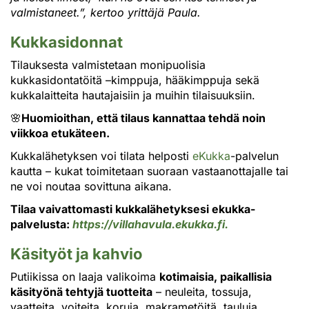
valmistaneet.”, kertoo yrittäjä Paula.
Kukkasidonnat
Tilauksesta valmistetaan monipuolisia
kukkasidontatöitä –kimppuja, hääkimppuja sekä
kukkalaitteita hautajaisiin ja muihin tilaisuuksiin.
🌸
Huomioithan, että tilaus kannattaa tehdä noin
viikkoa etukäteen.
Kukkalähetyksen voi tilata helposti
eKukka
-palvelun
kautta – kukat toimitetaan suoraan vastaanottajalle tai
ne voi noutaa sovittuna aikana.
Tilaa vaivattomasti kukkalähetyksesi ekukka-
palvelusta:
https://villahavula.ekukka.fi.
Käsityöt ja kahvio
Putiikissa on laaja valikoima
kotimaisia, paikallisia
käsityönä tehtyjä tuotteita
– neuleita, tossuja,
vaatteita, voiteita, koruja, makrametöitä, tauluja,