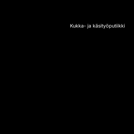
Villa Havula - Puutarhurin Maja
Kukka- ja käsityöputiikki